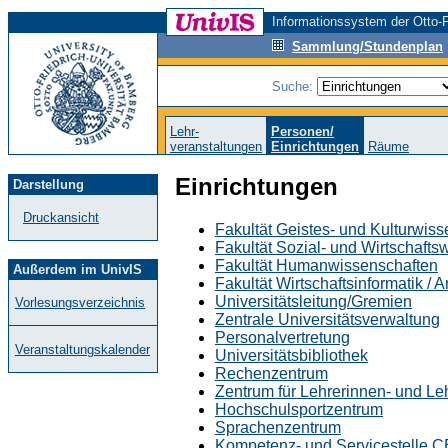
Informationssystem der Otto-F
Sammlung/Stundenplan
Suche:
Lehr-
Personen/
veranstaltungen
Einrichtungen
Räume
Einrichtungen
Darstellung
Druckansicht
Fakultät Geistes- und Kulturwis
Fakultät Sozial- und Wirtschafts
Fakultät Humanwissenschaften
Außerdem im UnivIS
Fakultät Wirtschaftsinformatik /
Universitätsleitung/Gremien
Vorlesungsverzeichnis
Zentrale Universitätsverwaltung
Personalvertretung
Veranstaltungskalender
Universitätsbibliothek
Rechenzentrum
Zentrum für Lehrerinnen- und L
Hochschulsportzentrum
Sprachenzentrum
Kompetenz- und Servicestelle 