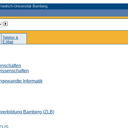
riedrich-Universität Bamberg
Telefon &
E-Mail
senschaften
wissenschaften
 Angewandte Informatik
ehrerbildung Bamberg (ZLB)
CEUS