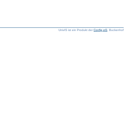
UnivIS ist ein Produkt der
Config eG
, Buckenhof