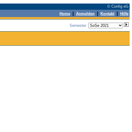
© Config eG
|
|
|
Home
Anmelden
Kontakt
Hilfe
Semester: