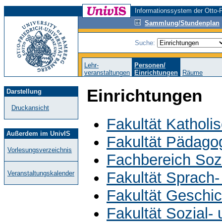
Informationssystem der Otto-F
Sammlung/Stundenplan
Suche:
Lehr-
Personen/
veranstaltungen
Einrichtungen
Räume
Einrichtungen
Darstellung
Druckansicht
Fakultät Katholi
Außerdem im UnivIS
Fakultät Pädagog
Vorlesungsverzeichnis
Fachbereich Sozi
Fakultät Sprach-
Veranstaltungskalender
Fakultät Geschi
Fakultät Sozial-