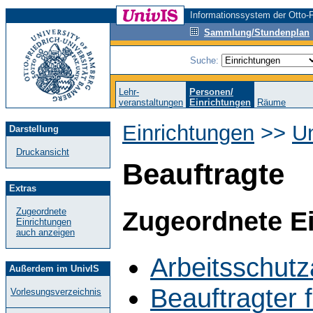
Informationssystem der Otto-F
Sammlung/Stundenplan
Suche:
Lehr-
Personen/
veranstaltungen
Einrichtungen
Räume
Einrichtungen
>>
Un
Darstellung
Druckansicht
Beauftragte
Extras
Zugeordnete
Zugeordnete E
Einrichtungen
auch anzeigen
Arbeitsschut
Außerdem im UnivIS
Beauftragter 
Vorlesungsverzeichnis