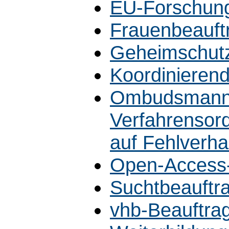
EU-Forschung
Frauenbeauftr
Geheimschutz
Koordinierend
Ombudsmann
Verfahrensord
auf Fehlverha
Open-Access-
Suchtbeauftra
vhb-Beauftrag