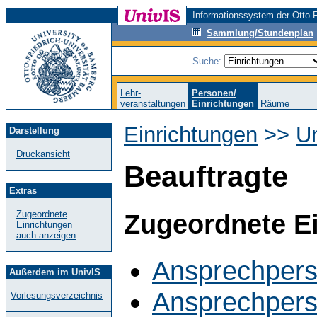
Informationssystem der Otto-F
Sammlung/Stundenplan
Suche:
Lehr-
Personen/
veranstaltungen
Einrichtungen
Räume
Einrichtungen
>>
Un
Darstellung
Druckansicht
Beauftragte
Extras
Zugeordnete
Zugeordnete E
Einrichtungen
auch anzeigen
Ansprechperso
Außerdem im UnivIS
Ansprechpers
Vorlesungsverzeichnis