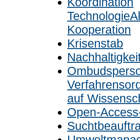
Koordination
TechnologieA
Kooperation
Krisenstab
Nachhaltigkei
Ombudsperso
Verfahrensord
auf Wissensch
Open-Access-
Suchtbeauftra
Umweltmanag