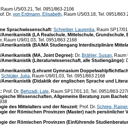
, Raum U5/03.21, Tel. 0951/863-2106
of. Dr.
von Erdmann, Elisabeth
, Raum U5/03.18, Tel. 0951/863
ne Sprachwissenschaft:
Schreiber, Laurentia
, Raum SP17/01.
/Amerikanistik (LA Realschule, Mittelschule, Grundschule,
or, Raum U9/01.03, Tel. 0951/863 2168
Amerikanistik (BA/MA Studiengang Interdisziplinäre Mittela
/Amerikanistik (MA, Joint Degree):
Dr.
Brähler, Susan
, Raum 
Amerikanistik (Literaturwissenschaft, alle Studiengänge):
D
/Amerikanistik (Lehramt Gymnasium Doppelwahlpflichtfach
.
Schlüter, Julia
, Raum U9/01.03, Tel. 0951/863 2168
Amerikanistik (Didaktik der englischen Sprache und Literat
:
Prof. Dr.
Behzadi, Lale
, Raum SP17/01.10, Tel. 0951/863-227
ogische Wissenschaften, Allgemeine Beratung zum Bachel
3938
ie des Mittelalters und der Neuzeit:
Prof. Dr.
Schreg, Rainer
gie der Römischen Provinzen (Master) nach persönlicher 
gie der Römischen Provinzen (Einführende Studienberatu