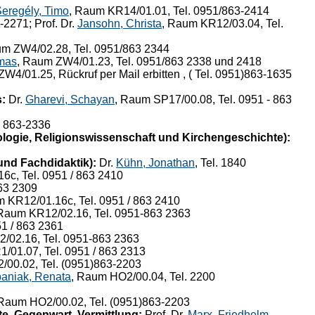
eregély, Timo
, Raum KR14/01.01, Tel. 0951/863-2414
2271; Prof. Dr.
Jansohn, Christa
, Raum KR12/03.04, Tel.
um ZW4/02.28, Tel. 0951/863 2344
mas
, Raum ZW4/01.23, Tel. 0951/863 2338 und 2418
ZW4/01.25, Rückruf per Mail erbitten , ( Tel. 0951)863-1635
:
Dr.
Gharevi, Schayan
, Raum SP17/00.08, Tel. 0951 - 863
. 863-2336
logie, Religionswissenschaft und Kirchengeschichte):
und Fachdidaktik):
Dr.
Kühn, Jonathan
, Tel. 1840
6c, Tel. 0951 / 863 2410
863 2309
m KR12/01.16c, Tel. 0951 / 863 2410
 Raum KR12/02.16, Tel. 0951-863 2363
51 / 863 2361
/02.16, Tel. 0951-863 2363
/01.07, Tel. 0951 / 863 2313
/00.02, Tel. (0951)863-2203
aniak, Renata
, Raum HO2/00.04, Tel. 2200
 Raum HO2/00.02, Tel. (0951)863-2203
e, Gegenwart, Vermittlung:
Prof. Dr.
Marx, Friedhelm
,