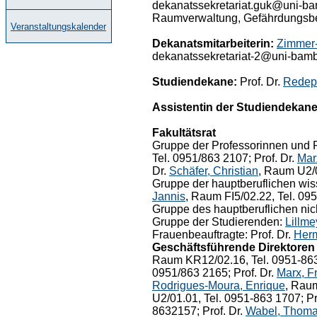
dekanatssekretariat.guk@uni-bam
Raumverwaltung, Gefährdungsbe
Veranstaltungskalender
Dekanatsmitarbeiterin:
Zimmer-
dekanatssekretariat-2@uni-bamb
Studiendekane:
Prof. Dr.
Redep
Assistentin der Studiendekane
Fakultätsrat
Gruppe der Professorinnen und P
Tel. 0951/863 2107; Prof. Dr.
Mar
Dr.
Schäfer, Christian
, Raum U2/0
Gruppe der hauptberuflichen wiss
Jannis
, Raum FI5/02.22, Tel. 09
Gruppe des hauptberuflichen nic
Gruppe der Studierenden:
Lillme
Frauenbeauftragte: Prof. Dr.
Herm
Geschäftsführende Direktoren d
Raum KR12/02.16, Tel. 0951-863
0951/863 2165; Prof. Dr.
Marx, F
Rodrigues-Moura, Enrique
, Raum
U2/01.01, Tel. 0951-863 1707; Pr
8632157; Prof. Dr.
Wabel, Thom