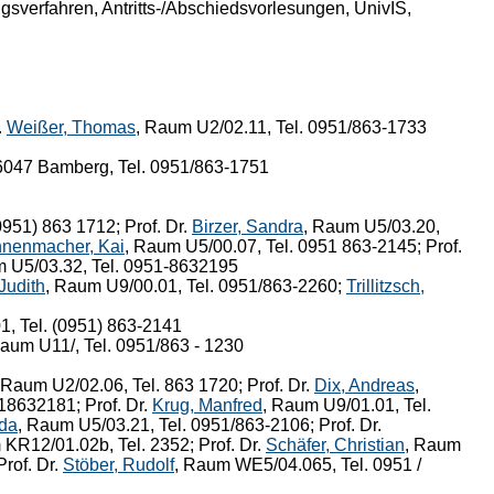
verfahren, Antritts-/Abschiedsvorlesungen, UnivIS,
.
Weißer, Thomas
, Raum U2/02.11, Tel. 0951/863-1733
6047 Bamberg, Tel. 0951/863-1751
0951) 863 1712; Prof. Dr.
Birzer, Sandra
, Raum U5/03.20,
nenmacher, Kai
, Raum U5/00.07, Tel. 0951 863-2145; Prof.
m U5/03.32, Tel. 0951-8632195
Judith
, Raum U9/00.01, Tel. 0951/863-2260;
Trillitzsch,
1, Tel. (0951) 863-2141
Raum U11/, Tel. 0951/863 - 1230
 Raum U2/02.06, Tel. 863 1720; Prof. Dr.
Dix, Andreas
,
18632181; Prof. Dr.
Krug, Manfred
, Raum U9/01.01, Tel.
da
, Raum U5/03.21, Tel. 0951/863-2106; Prof. Dr.
 KR12/01.02b, Tel. 2352; Prof. Dr.
Schäfer, Christian
, Raum
rof. Dr.
Stöber, Rudolf
, Raum WE5/04.065, Tel. 0951 /