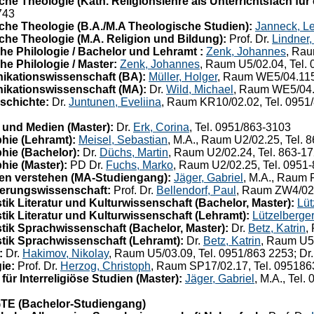
he Theologie (Kath. Religionslehre als Unterrichtsfach für
743
he Theologie (B.A./M.A Theologische Studien):
Janneck, L
he Theologie (M.A. Religion und Bildung):
Prof. Dr.
Lindner,
e Philologie / Bachelor und Lehramt :
Zenk, Johannes
, Rau
e Philologie / Master:
Zenk, Johannes
, Raum U5/02.04, Tel.
kationswissenschaft (BA):
Müller, Holger
, Raum WE5/04.115,
kationswissenschaft (MA):
Dr.
Wild, Michael
, Raum WE5/04.1
schichte:
Dr.
Juntunen, Eveliina
, Raum KR10/02.02, Tel. 0951
 und Medien (Master):
Dr.
Erk, Corina
, Tel. 0951/863-3103
hie (Lehramt):
Meisel, Sebastian
, M.A., Raum U2/02.25, Tel. 
hie (Bachelor):
Dr.
Düchs, Martin
, Raum U2/02.24, Tel. 863-1
ie (Master):
PD Dr.
Fuchs, Marko
, Raum U2/02.25, Tel. 0951
en verstehen (MA-Studiengang):
Jäger, Gabriel
, M.A., Raum 
erungswissenschaft:
Prof. Dr.
Bellendorf, Paul
, Raum ZW4/02.
k Literatur und Kulturwissenschaft (Bachelor, Master):
Lüt
k Literatur und Kulturwissenschaft (Lehramt):
Lützelberger
ik Sprachwissenschaft (Bachelor, Master):
Dr.
Betz, Katrin
,
ik Sprachwissenschaft (Lehramt):
Dr.
Betz, Katrin
, Raum U5/
:
Dr.
Hakimov, Nikolay
, Raum U5/03.09, Tel. 0951/863 2253; Dr
ie:
Prof. Dr.
Herzog, Christoph
, Raum SP17/02.17, Tel. 09518
r Interreligiöse Studien (Master):
Jäger, Gabriel
, M.A., Tel
(Bachelor-Studiengang)