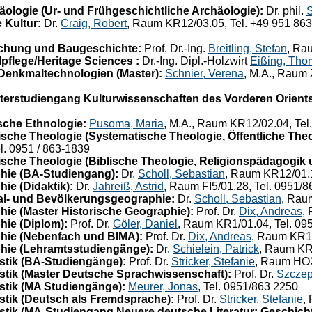
ologie (Ur- und Frühgeschichtliche Archäologie):
Dr. phil.
S
 Kultur:
Dr.
Craig, Robert
, Raum KR12/03.05, Tel. +49 951 863-
chung und Baugeschichte:
Prof. Dr.-Ing.
Breitling, Stefan
, Ra
flege/Heritage Sciences :
Dr.-Ing. Dipl.-Holzwirt
Eißing, Tho
Denkmaltechnologien (Master):
Schnier, Verena
, M.A., Raum 
terstudiengang Kulturwissenschaften des Vorderen Orients
che Ethnologie:
Pusoma, Maria
, M.A., Raum KR12/02.04, Tel
che Theologie (Systematische Theologie, Öffentliche Theo
el. 0951 / 863-1839
che Theologie (Biblische Theologie, Religionspädagogik 
hie (BA-Studiengang):
Dr.
Scholl, Sebastian
, Raum KR12/01.1
ie (Didaktik):
Dr.
Jahreiß, Astrid
, Raum FI5/01.28, Tel. 0951/
al- und Bevölkerungsgeographie:
Dr.
Scholl, Sebastian
, Rau
ie (Master Historische Geographie):
Prof. Dr.
Dix, Andreas
,
ie (Diplom):
Prof. Dr.
Göler, Daniel
, Raum KR1/01.04, Tel. 09
hie (Nebenfach und BIMA):
Prof. Dr.
Dix, Andreas
, Raum KR12
hie (Lehramtsstudiengänge):
Dr.
Schielein, Patrick
, Raum KR1
tik (BA-Studiengänge):
Prof. Dr.
Stricker, Stefanie
, Raum HO2
tik (Master Deutsche Sprachwissenschaft):
Prof. Dr.
Szczep
tik (MA Studiengänge):
Meurer, Jonas
, Tel. 0951/863 2250
tik (Deutsch als Fremdsprache):
Prof. Dr.
Stricker, Stefanie
,
ik (MA-Studiengang Neuere deutsche Literatur: Geschicht