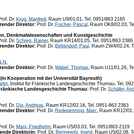
rof. Dr.
Krug, Manfred
, Raum U9/01.01, Tel. 0951/863 2165
render Direktor:
Prof. Dr.
Fischer, Pascal
, Raum OK8/02.03, Te
en, Denkmalwissenschaften und Kunstgeschichte
rof. Dr.
Schreg, Rainer
, Raum KR14/01.05, Tel. 0951/863 2386
render Direktor:
Prof. Dr.
Bellendorf, Paul
, Raum ZW4/02.24, T
N.N.
render Direktor:
Prof. Dr.
Wabel, Thomas
, Raum U11/01.26, Te
in Kooperation mit der Universität Bayreuth)
rtin
, Institut für Fränkische Landesgeschichte Thurnau, Tel. 0
für Fränkische Landesgeschichte Thurnau:
Prof. Dr.
Schäfer, An
rof. Dr.
Dix, Andreas
, Raum KR12/02.16, Tel. 0951-863 2363
render Direktor:
Prof. Dr.
Redepenning, Marc
, Raum KR12/01.1
rof. Dr.
Marx, Friedhelm
, Raum U5/03.03, Tel. 0951/863-2119
ende Direktorin:
Prof. Dr.
Bennewitz, Ingrid
, Raum U5/02.08, T