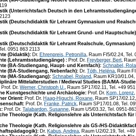
119
tik (Unterrichtsfach Deutsch in den Lehramtsstudiengänge
-2123
tik (Deutschdidaktik für Lehramt Gymnasium und Realschu
tik (Deutschdidaktik für Lehramt Grund- und Hauptschule)
tik (Deutschdidaktik für Lehramt Realschule, Gymnasium) 
Tel. 0951 863 2113
e (Didaktik):
Dr.
Ehrenpreis, Petronilla
, Raum FI5/02.24, Tel.
te (Lehramtsstudiengänge) :
Prof. Dr.
Freyberger, Bert
, Raum
te (BA-Studiengang, Haupt- und Kernfach):
Schnabel, Rol
hte (BA-Studiengang, Nebenfach):
Dr.
Tóth, Heléna
, Raum FI
hte (MA-Studiengang):
Schnabel, Roland
, Raum KR10/01.04, 
plinäre Mittelalterstudien / Medieval Studies (BA/MA-Studi
Prof. Dr.
Werner, Christoph U.
, Raum SP17/02.11, Tel. +49 95
he Kunstgeschichte und Archäologie:
Prof. Dr.
Korn, Lorenz
er Orient:
Prof. Dr.
Haag-Higuchi, Roxane
, Raum SP17/02.12,
senschaft:
Prof. Dr.
Franke, Patrick
, Raum SP17/01.08, Tel. 0
k:
Prof. Dr.
Talabardon, Susanne
, Raum U5/03.32, Tel. 0951-8
he Theologie (Kath. Religionslehre als Unterrichtsfach für
e Theologie (Kath. Religionslehre als GS-/HS-Didaktikfach 
haftspädagogik):
Dr.
Kabus, Andrea
, Raum U2/02.19, Tel. +49