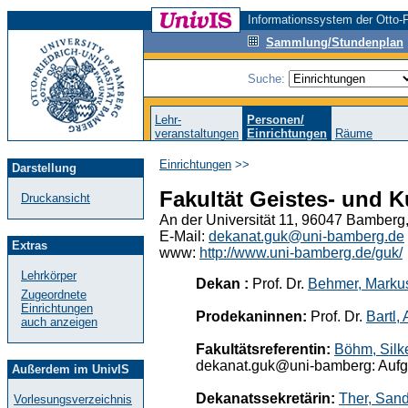
Informationssystem der Otto-F
Sammlung/Stundenplan
Suche:
Lehr-
Personen/
veranstaltungen
Einrichtungen
Räume
Einrichtungen
>>
Darstellung
Fakultät Geistes- und 
Druckansicht
An der Universität 11, 96047 Bamberg
E-Mail:
dekanat.guk@uni-bamberg.de
Extras
www:
http://www.uni-bamberg.de/guk/
Lehrkörper
Dekan :
Prof. Dr.
Behmer, Marku
Zugeordnete
Einrichtungen
Prodekaninnen:
Prof. Dr.
Bartl,
auch anzeigen
Fakultätsreferentin:
Böhm, Silk
dekanat.guk@uni-bamberg: Aufga
Außerdem im UnivIS
Dekanatssekretärin:
Ther, San
Vorlesungsverzeichnis