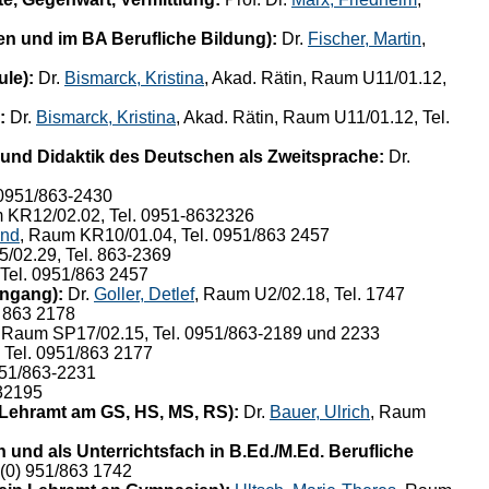
n und im BA Berufliche Bildung):
Dr.
Fischer, Martin
,
le):
Dr.
Bismarck, Kristina
, Akad. Rätin, Raum U11/01.12,
:
Dr.
Bismarck, Kristina
, Akad. Rätin, Raum U11/01.12, Tel.
und Didaktik des Deutschen als Zweitsprache:
Dr.
 0951/863-2430
 KR12/02.02, Tel. 0951-8632326
and
, Raum KR10/01.04, Tel. 0951/863 2457
5/02.29, Tel. 863-2369
Tel. 0951/863 2457
engang):
Dr.
Goller, Detlef
, Raum U2/02.18, Tel. 1747
1 863 2178
, Raum SP17/02.15, Tel. 0951/863-2189 und 2233
 Tel. 0951/863 2177
951/863-2231
632195
 Lehramt am GS, HS, MS, RS):
Dr.
Bauer, Ulrich
, Raum
und als Unterrichtsfach in B.Ed./M.Ed. Berufliche
 (0) 951/863 1742