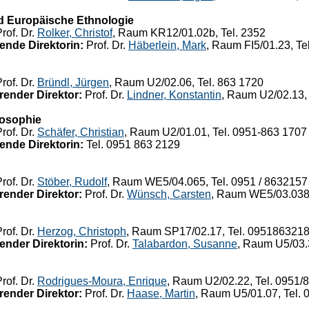
d Europäische Ethnologie
rof. Dr.
Rolker, Christof
, Raum KR12/01.02b, Tel. 2352
ende Direktorin:
Prof. Dr.
Häberlein, Mark
, Raum FI5/01.23, Te
rof. Dr.
Bründl, Jürgen
, Raum U2/02.06, Tel. 863 1720
render Direktor:
Prof. Dr.
Lindner, Konstantin
, Raum U2/02.13, 
losophie
rof. Dr.
Schäfer, Christian
, Raum U2/01.01, Tel. 0951-863 1707
ende Direktorin:
Tel. 0951 863 2129
rof. Dr.
Stöber, Rudolf
, Raum WE5/04.065, Tel. 0951 / 8632157
render Direktor:
Prof. Dr.
Wünsch, Carsten
, Raum WE5/03.038,
rof. Dr.
Herzog, Christoph
, Raum SP17/02.17, Tel. 095186321
ender Direktorin:
Prof. Dr.
Talabardon, Susanne
, Raum U5/03.
rof. Dr.
Rodrigues-Moura, Enrique
, Raum U2/02.22, Tel. 0951/
render Direktor:
Prof. Dr.
Haase, Martin
, Raum U5/01.07, Tel. 