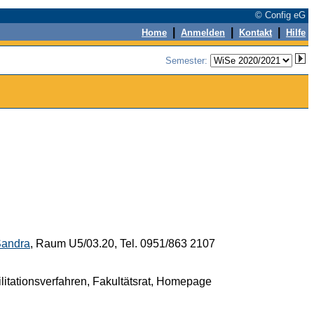
© Config eG
|
|
|
Home
Anmelden
Kontakt
Hilfe
Semester:
Sandra
, Raum U5/03.20, Tel. 0951/863 2107
tationsverfahren, Fakultätsrat, Homepage