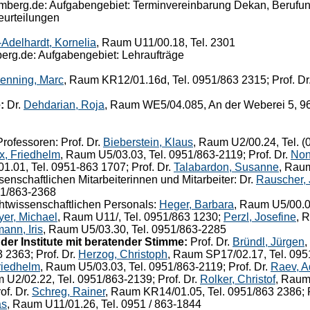
berg.de: Aufgabengebiet: Terminvereinbarung Dekan, Berufungs
urteilungen
Adelhardt, Kornelia
, Raum U11/00.18, Tel. 2301
erg.de: Aufgabengebiet: Lehraufträge
enning, Marc
, Raum KR12/01.16d, Tel. 0951/863 2315; Prof. Dr
:
Dr.
Dehdarian, Roja
, Raum WE5/04.085, An der Weberei 5, 9
rofessoren: Prof. Dr.
Bieberstein, Klaus
, Raum U2/00.24, Tel. (
x, Friedhelm
, Raum U5/03.03, Tel. 0951/863-2119; Prof. Dr.
Non
1.01, Tel. 0951-863 1707; Prof. Dr.
Talabardon, Susanne
, Rau
enschaftlichen Mitarbeiterinnen und Mitarbeiter: Dr.
Rauscher, 
51/863-2368
htwissenschaftlichen Personals:
Heger, Barbara
, Raum U5/00.0
yer, Michael
, Raum U11/, Tel. 0951/863 1230;
Perzl, Josefine
, 
ann, Iris
, Raum U5/03.30, Tel. 0951/863-2285
er Institute mit beratender Stimme:
Prof. Dr.
Bründl, Jürgen
,
 2363; Prof. Dr.
Herzog, Christoph
, Raum SP17/02.17, Tel. 095
riedhelm
, Raum U5/03.03, Tel. 0951/863-2119; Prof. Dr.
Raev, A
 U2/02.22, Tel. 0951/863-2139; Prof. Dr.
Rolker, Christof
, Raum
of. Dr.
Schreg, Rainer
, Raum KR14/01.05, Tel. 0951/863 2386; P
as
, Raum U11/01.26, Tel. 0951 / 863-1844