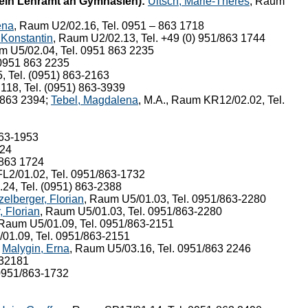
 ein Lehramt an Gymnasien):
Ultsch, Marie-Theres
, Raum
ena
, Raum U2/02.16, Tel. 0951 – 863 1718
 Konstantin
, Raum U2/02.13, Tel. +49 (0) 951/863 1744
m U5/02.04, Tel. 0951 863 2235
 0951 863 2235
 Tel. (0951) 863-2163
18, Tel. (0951) 863-3939
/863 2394;
Tebel, Magdalena
, M.A., Raum KR12/02.02, Tel.
863-1953
724
-863 1724
FL2/01.02, Tel. 0951/863-1732
24, Tel. (0951) 863-2388
zelberger, Florian
, Raum U5/01.03, Tel. 0951/863-2280
, Florian
, Raum U5/01.03, Tel. 0951/863-2280
 Raum U5/01.09, Tel. 0951/863-2151
01.09, Tel. 0951/863-2151
.
Malygin, Erna
, Raum U5/03.16, Tel. 0951/863 2246
632181
. 0951/863-1732