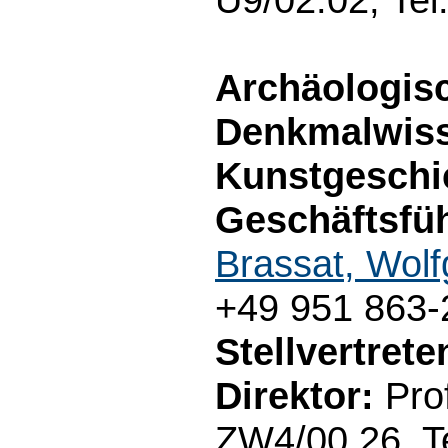
Archäologis
Denkmalwiss
Kunstgeschi
Geschäftsfüh
Brassat, Wol
+49 951 863-
Stellvertret
Direktor:
Prof
ZW4/00.26, T