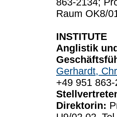
863-2134; Pro
Raum OK8/01.
INSTITUTE
Anglistik un
Geschäftsfüh
Gerhardt, Chr
+49 951 863-
Stellvertret
Direktorin:
Pr
U9/02.02, Tel