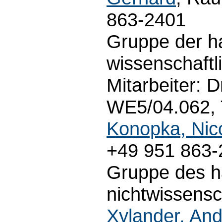
863-2401
Gruppe der h
wissenschaftl
Mitarbeiter: D
WE5/04.062, T
Konopka, Nico
+49 951 863-
Gruppe des h
nichtwissensc
Xylander, An