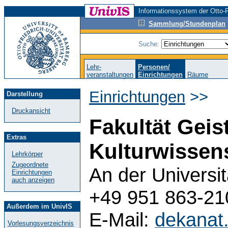
Informationssystem der Otto-F
Sammlung/Stundenplan
Suche:
Lehr-
Personen/
veranstaltungen
Einrichtungen
Räume
Einrichtungen
>>
Darstellung
Druckansicht
Fakultät Geis
Extras
Kulturwissen
Lehrkörper
Zugeordnete
An der Universi
Einrichtungen
auch anzeigen
+49 951 863-21
Außerdem im UnivIS
E-Mail:
dekanat
Vorlesungsverzeichnis