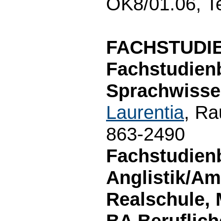
OK8/01.06, T
FACHSTUDI
Fachstudien
Sprachwisse
Laurentia
, Ra
863-2490
Fachstudien
Anglistik/Am
Realschule, 
BA Beruflich