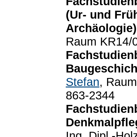
Fachstudien
(Ur- und Frü
Archäologie)
Raum KR14/01
Fachstudien
Baugeschich
Stefan
, Raum
863-2344
Fachstudien
Denkmalpfleg
Ing. Dipl.-Hol