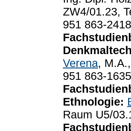
ZW4/01.23, T
951 863-241
Fachstudienb
Denkmaltech
Verena
, M.A.
951 863-163
Fachstudien
Ethnologie:
Raum U5/03.1
Fachstudien