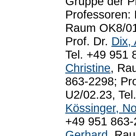
Gruppe der P
Professoren: 
Raum OK8/01.
Prof. Dr.
Dix,
Tel. +49 951 
Christine
, Ra
863-2298; Pro
U2/02.23, Tel
Kössinger, No
+49 951 863-2
Gerhard
, Rau