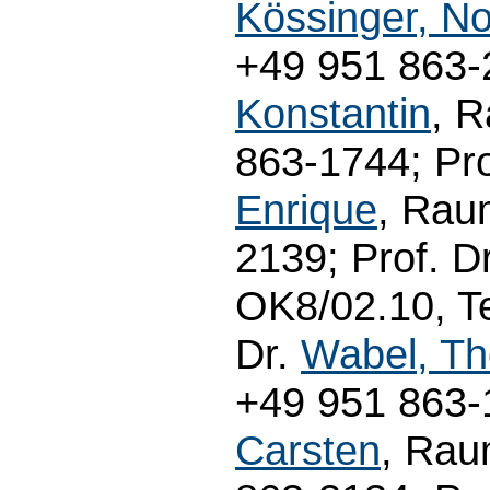
Kössinger, No
+49 951 863-2
Konstantin
, R
863-1744; Pro
Enrique
, Rau
2139; Prof. D
OK8/02.10, Te
Dr.
Wabel, T
+49 951 863-1
Carsten
, Rau