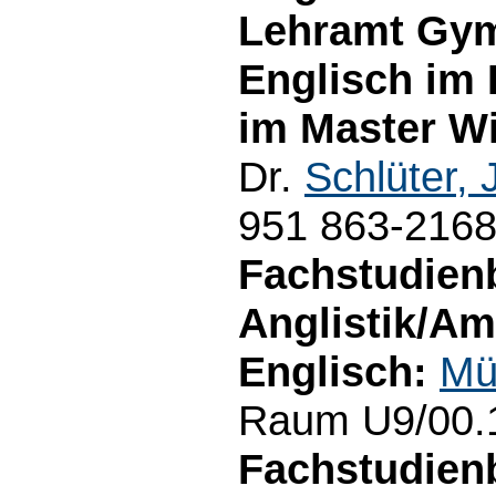
Lehramt Gym
Englisch im
im Master Wi
Dr.
Schlüter, 
951 863-216
Fachstudien
Anglistik/Am
Englisch:
Mü
Raum U9/00.1
Fachstudienb