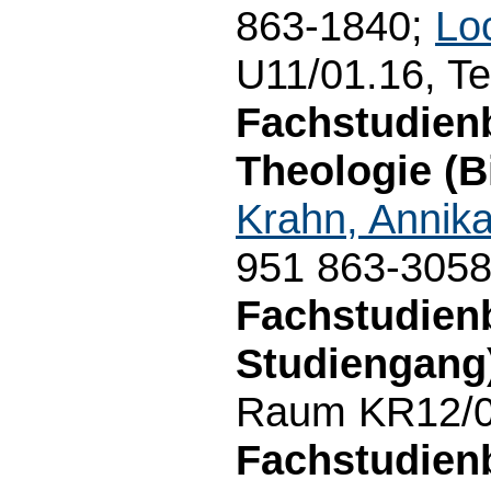
863-1840;
Lo
U11/01.16, Te
Fachstudien
Theologie (B
Krahn, Annik
951 863-305
Fachstudien
Studiengang
Raum KR12/01
Fachstudien