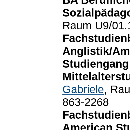
Sozialpädago
Raum U9/01.1
Fachstudien
Anglistik/Am
Studiengang 
Mittelalterst
Gabriele
, Rau
863-2268
Fachstudien
American Stu