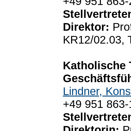
+49 951 863-
Stellvertret
Direktor:
Prof
KR12/02.03, 
Katholische 
Geschäftsfüh
Lindner, Kons
+49 951 863-
Stellvertret
Direktorin:
Pr