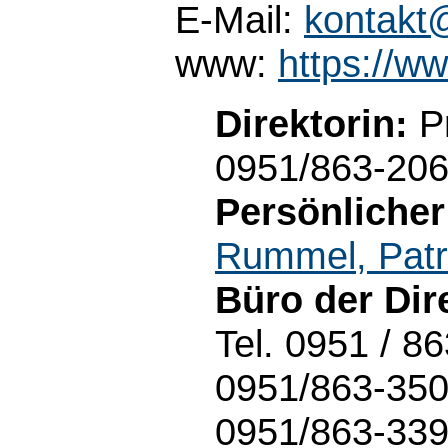
E-Mail:
kontakt@
www:
https://ww
Direktorin:
Pr
0951/863-20
Persönlicher
Rummel, Patr
Büro der Dir
Tel. 0951 / 8
0951/863-35
0951/863-33