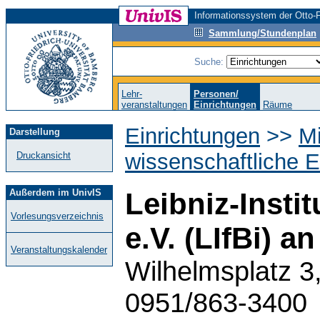
Informationssystem der Otto-F
Sammlung/Stundenplan
Suche:
Lehr-
Personen/
veranstaltungen
Einrichtungen
Räume
Einrichtungen
>>
M
Darstellung
wissenschaftliche E
Druckansicht
Außerdem im UnivIS
Leibniz-Insti
Vorlesungsverzeichnis
e.V. (LIfBi) 
Veranstaltungskalender
Wilhelmsplatz 3
0951/863-3400