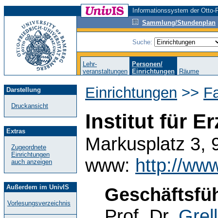
Informationssystem der Otto-F
Sammlung/Stundenplan
Suche:
Lehr-
Personen/
veranstaltungen
Einrichtungen
Räume
Einrichtungen
>>
F
Darstellung
Druckansicht
Institut für 
Extras
Markusplatz 3,
Zugeordnete
Einrichtungen
www:
http://ww
auch anzeigen
Außerdem im UnivIS
Geschäftsfüh
Vorlesungsverzeichnis
Prof. Dr.
Grell