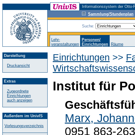
Informationssystem der Otto-F
Sammlung/Stundenplan
Suche:
Lehr-
Personen/
veranstaltungen
Einrichtungen
Räume
Einrichtungen
>>
Fa
Darstellung
Wirtschaftswissens
Druckansicht
Extras
Institut für P
Zugeordnete
Einrichtungen
auch anzeigen
Geschäftsfüh
Marx, Johann
Außerdem im UnivIS
Vorlesungsverzeichnis
0951 863-26