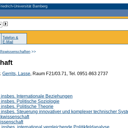
riedrich-Universität Bamberg
Telefon &
E-Mail
aftswissenschaften
>>
haft
r.
Gerrits, Lasse
, Raum F21/03.71, Tel. 0951-863 2737
, insbes. Internationale Beziehungen
, insbes. Politische Soziologie
, insbes. Politische Theorie
t, insbes. Steuerung innovativer und komplexer technischer Sys
tikwissenschaft
wissenschaft
, insbes. international vergleichende Politikfeldanalyse