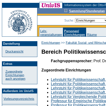
Informationssystem der Otto-F
Sammlung/Stundenplan
Suche:
Lehr-
Personen/
veranstaltungen
Einrichtungen
Räume
Einrichtungen
>>
Fakultät Sozial- und Wirtsch
Darstellung
Bereich Politikwissensc
Druckansicht
Fachgruppensprecher:
Prof. D
Extras
Zugeordnete Einrichtungen
Zugeordnete
Einrichtungen
auch anzeigen
Lehrstuhl für Politikwissenschaft
Lehrstuhl für Politikwissenschaft
Lehrstuhl für Politikwissenschaft
Außerdem im UnivIS
Lehrstuhl für Politikwissenschaf
Lehrstuhl für Vergleichende Poli
Vorlesungsverzeichnis
Professur für Empirische Politik
Professur für Politikwissenschaft