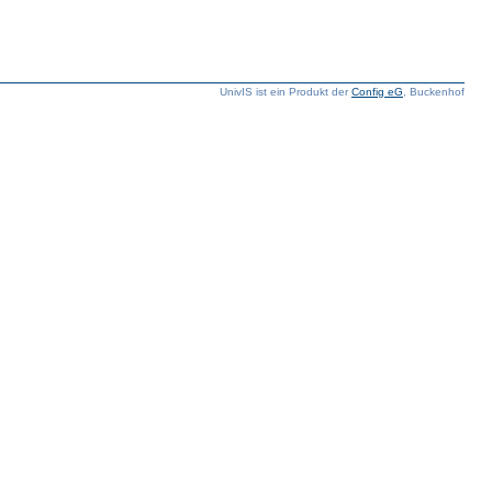
UnivIS ist ein Produkt der
Config eG
, Buckenhof