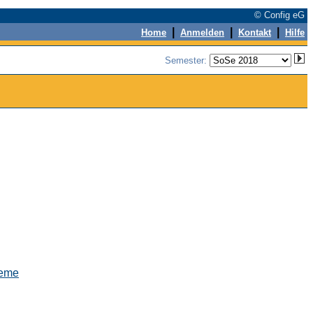
© Config eG
|
|
|
Home
Anmelden
Kontakt
Hilfe
Semester:
teme