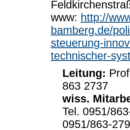
Feldkirchenstr
www:
http://www
bamberg.de/polit
steuerung-innov
technischer-sys
Leitung:
Prof
863 2737
wiss. Mitarbe
Tel. 0951/863
0951/863-27