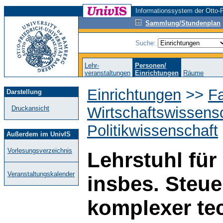
Informationssystem der Otto-F
Sammlung/Stundenplan
Suche:
Lehr-
Personen/
veranstaltungen
Einrichtungen
Räume
Einrichtungen
>>
Fa
Darstellung
Wirtschaftswissens
Druckansicht
Politikwissenschaft
Außerdem im UnivIS
Vorlesungsverzeichnis
Lehrstuhl für
Veranstaltungskalender
insbes. Steue
komplexer te