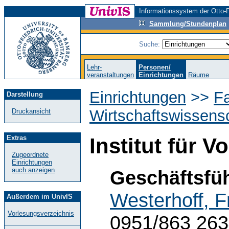
Informationssystem der Otto-F
Sammlung/Stundenplan
Suche:
Lehr-
Personen/
veranstaltungen
Einrichtungen
Räume
Einrichtungen
>>
Fa
Darstellung
Wirtschaftswissens
Druckansicht
Extras
Institut für V
Zugeordnete
Einrichtungen
auch anzeigen
Geschäftsfüh
Westerhoff, F
Außerdem im UnivIS
Vorlesungsverzeichnis
0951/863 26