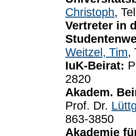
Christoph
, Te
Vertreter in 
Studentenwe
Weitzel, Tim
,
IuK-Beirat:
Pr
2820
Akadem. Bei
Prof. Dr.
Lütt
863-3850
Akademie fü