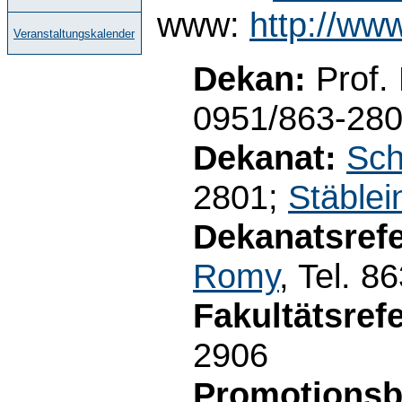
www:
http://ww
Veranstaltungskalender
Dekan:
Prof.
0951/863-28
Dekanat:
Sch
2801;
Stäblei
Dekanatsrefe
Romy
, Tel. 8
Fakultätsrefe
2906
Promotionsb