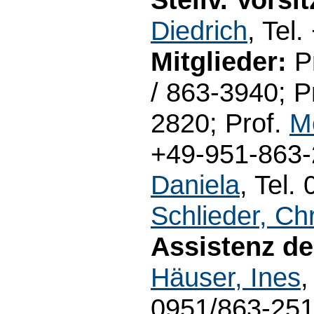
Diedrich
, Tel
Mitglieder:
Pr
/ 863-3940; P
2820; Prof.
M
+49-951-863-
Daniela
, Tel.
Schlieder, Ch
Assistenz d
Häuser, Ines
,
0951/863-25