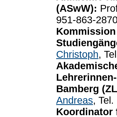
(ASwW):
Prof
951-863-287
Kommission z
Studiengäng
Christoph
, Te
Akademische
Lehrerinnen-
Bamberg (ZL
Andreas
, Tel
Koordinator 