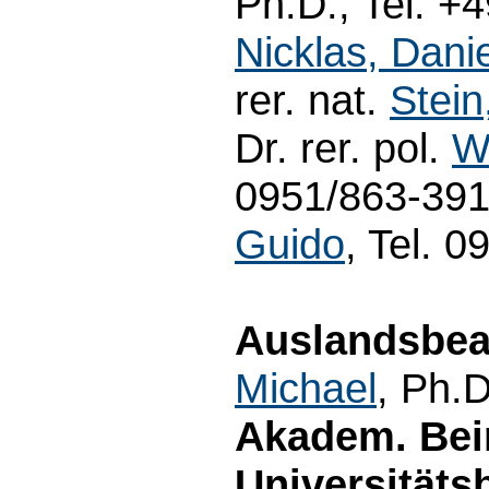
Ph.D., Tel. +
Nicklas, Dani
rer. nat.
Stein
Dr. rer. pol.
W
0951/863-3918
Guido
, Tel. 
Auslandsbeau
Michael
, Ph.
Akadem. Beir
Universitätsb