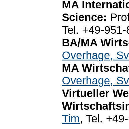
MA Internati
Science:
Pro
Tel. +49-951
BA/MA Wirtsc
Overhage, S
MA Wirtscha
Overhage, S
Virtueller W
Wirtschaftsi
Tim
, Tel. +4