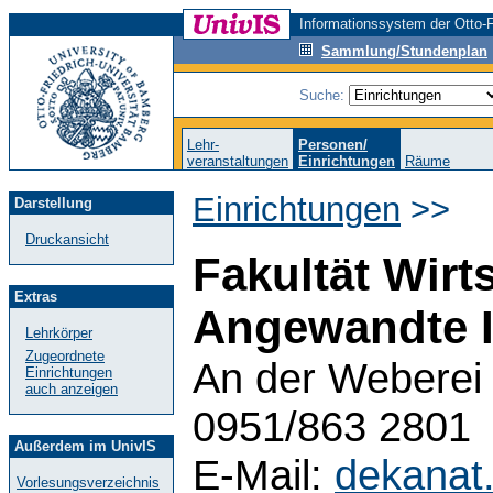
Informationssystem der Otto-F
Sammlung/Stundenplan
Suche:
Lehr-
Personen/
veranstaltungen
Einrichtungen
Räume
Einrichtungen
>>
Darstellung
Druckansicht
Fakultät Wirt
Extras
Angewandte I
Lehrkörper
Zugeordnete
An der Weberei 
Einrichtungen
auch anzeigen
0951/863 2801
Außerdem im UnivIS
E-Mail:
dekanat
Vorlesungsverzeichnis