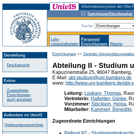
Informationssystem der Otto-F
Sammlung/Stundenplan
Suche:
Lehr-
Personen/
veranstaltungen
Einrichtungen
Räume
Einrichtungen
>>
Zentrale Universitätsverwalt
Darstellung
Abteilung II - Studium 
Druckansicht
Kapuzinerstraße 25, 96047 Bamberg, 
E-Mail:
abt-studium@uni-bamberg.de
Extras
www:
http://www.uni-bamberg.de/abt-s
Zugeordnete
Leitung:
Loskarn, Thomas
, Rau
Einrichtungen
Vertreterin:
Halbritter, Gönke
, R
auch anzeigen
Vorzimmer:
Stöcklein, Helga
, R
Mitarbeiter:
Kammerl, Benedikt
,
Außerdem im UnivIS
Zugeordnete Einrichtungen
Vorlesungsverzeichnis
Referat II/1 - Studierendenkanzle