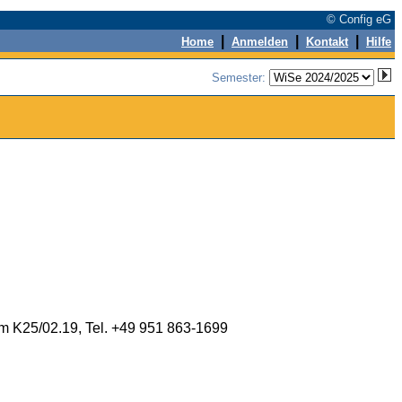
© Config eG
|
|
|
Home
Anmelden
Kontakt
Hilfe
Semester:
m K25/02.19, Tel. +49 951 863-1699