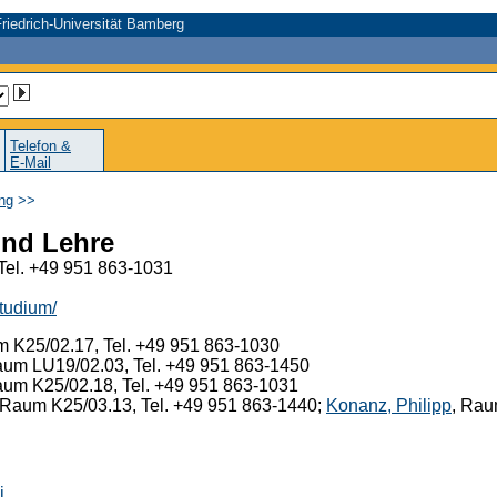
riedrich-Universität Bamberg
Telefon &
E-Mail
ung
>>
und Lehre
Tel. +49 951 863-1031
tudium/
m K25/02.17, Tel. +49 951 863-1030
aum LU19/02.03, Tel. +49 951 863-1450
aum K25/02.18, Tel. +49 951 863-1031
 Raum K25/03.13, Tel. +49 951 863-1440;
Konanz, Philipp
, Rau
i