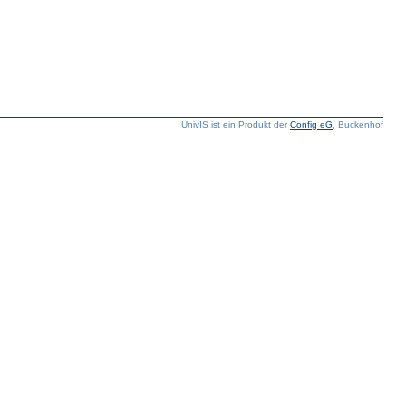
UnivIS ist ein Produkt der
Config eG
, Buckenhof