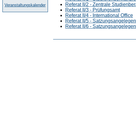
Referat II/2 - Zentrale Studienbe
Veranstaltungskalender
Referat II/3 - Prüfungsamt
Referat II/4 - International Office
Referat II/5 - Satzungsangelege
Referat II/6 - Satzungsangelege