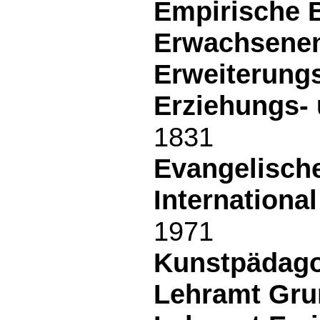
Empirische B
Erwachsenenb
Erweiterungs
Erziehungs- 
1831
Evangelische
Internationa
1971
Kunstpädagog
Lehramt Gru