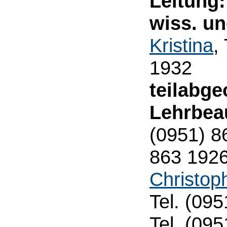
Leitung:
wiss. un
Kristina
,
1932
teilabge
Lehrbeau
(0951) 8
863 192
Christop
Tel. (09
Tel. (09