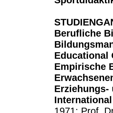
STUDIENGA
Berufliche B
Bildungsman
Educational 
Empirische B
Erwachsenen
Erziehungs- 
Internationa
1971; Prof. D