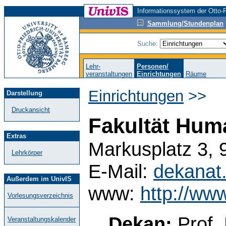
Informationssystem der Otto-F
Sammlung/Stundenplan
Suche:
Lehr-
Personen/
veranstaltungen
Einrichtungen
Räume
Einrichtungen
>>
Darstellung
Druckansicht
Fakultät Hum
Extras
Markusplatz 3, 
Lehrkörper
E-Mail:
dekanat
Außerdem im UnivIS
www:
http://ww
Vorlesungsverzeichnis
Dekan:
Prof.
Veranstaltungskalender