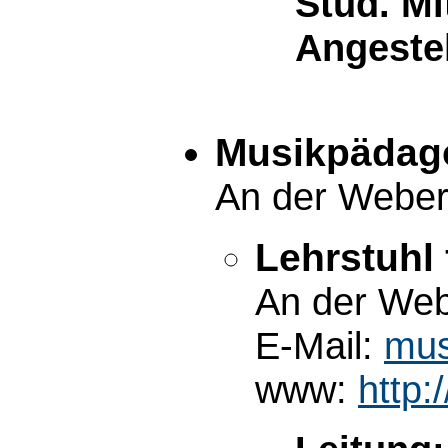
Stud. Mi
Angestel
Musikpädago
An der Weber
Lehrstuhl
An der Web
E-Mail:
mus
www:
http