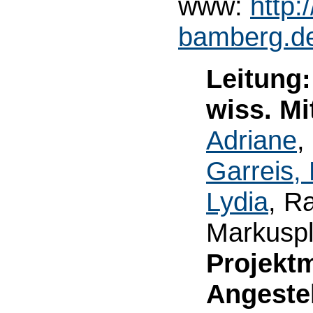
www:
http:
bamberg.de/
Leitung:
wiss. Mi
Adriane
,
Garreis,
Lydia
, R
Markuspl
Projektm
Angestel