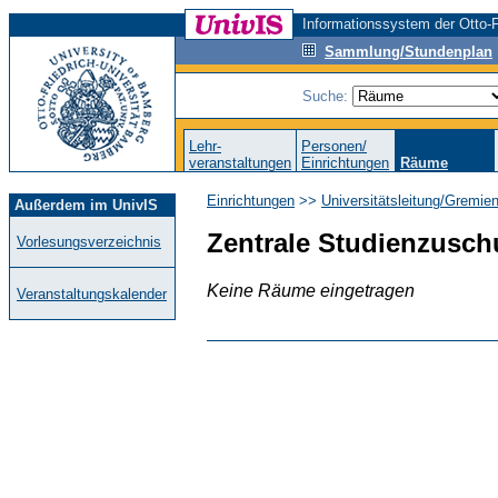
Informationssystem der Otto-F
Sammlung/Stundenplan
Suche:
Lehr-
Personen/
veranstaltungen
Einrichtungen
Räume
Einrichtungen
>>
Universitätsleitung/Gremie
Außerdem im UnivIS
Zentrale Studienzusc
Vorlesungsverzeichnis
Keine Räume eingetragen
Veranstaltungskalender