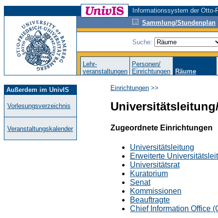
Informationssystem der Otto-F
Sammlung/Stundenplan
Suche:
Lehr-
Personen/
veranstaltungen
Einrichtungen
Räume
Einrichtungen
>>
Außerdem im UnivIS
Universitätsleitun
Vorlesungsverzeichnis
Zugeordnete Einrichtungen
Veranstaltungskalender
Universitätsleitung
Erweiterte Universitätsle
Universitätsrat
Kuratorium
Senat
Kommissionen
Beauftragte
Chief Information Office (