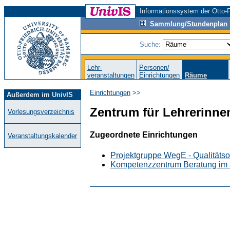
Informationssystem der Otto-F
Sammlung/Stundenplan
Suche:
Lehr-
Personen/
veranstaltungen
Einrichtungen
Räume
Einrichtungen
>>
Außerdem im UnivIS
Zentrum für Lehrerinne
Vorlesungsverzeichnis
Zugeordnete Einrichtungen
Veranstaltungskalender
Projektgruppe WegE - Qualitätso
Kompetenzzentrum Beratung im 