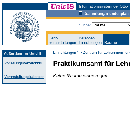
Informationssystem der Otto-F
Sammlung/Stundenplan
Suche:
Lehr-
Personen/
veranstaltungen
Einrichtungen
Räume
Einrichtungen
>>
Zentrum für Lehrerinnen- u
Außerdem im UnivIS
Praktikumsamt für Leh
Vorlesungsverzeichnis
Keine Räume eingetragen
Veranstaltungskalender