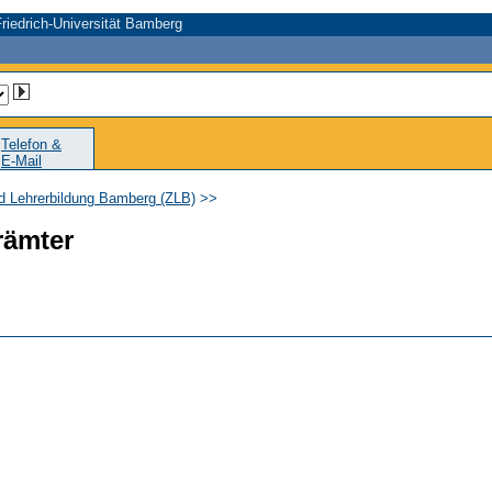
riedrich-Universität Bamberg
Telefon &
E-Mail
nd Lehrerbildung Bamberg (ZLB)
>>
rämter