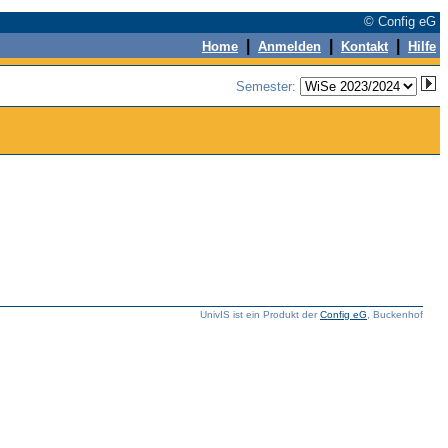
© Config eG
|
|
|
Home
Anmelden
Kontakt
Hilfe
Semester:
UnivIS ist ein Produkt der
Config eG
, Buckenhof