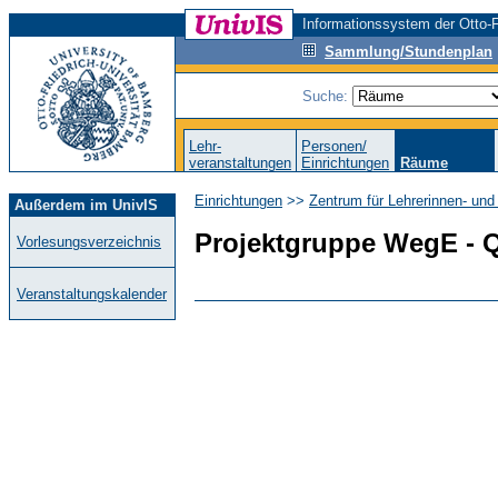
Informationssystem der Otto-F
Sammlung/Stundenplan
Suche:
Lehr-
Personen/
veranstaltungen
Einrichtungen
Räume
Einrichtungen
>>
Zentrum für Lehrerinnen- und
Außerdem im UnivIS
Projektgruppe WegE - Q
Vorlesungsverzeichnis
Veranstaltungskalender