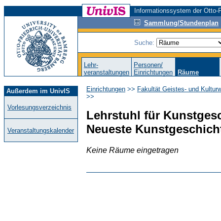
Informationssystem der Otto-F
Sammlung/Stundenplan
Suche:
Lehr-
Personen/
veranstaltungen
Einrichtungen
Räume
Einrichtungen
>>
Fakultät Geistes- und Kultur
Außerdem im UnivIS
>>
Vorlesungsverzeichnis
Lehrstuhl für Kunstges
Neueste Kunstgeschich
Veranstaltungskalender
Keine Räume eingetragen