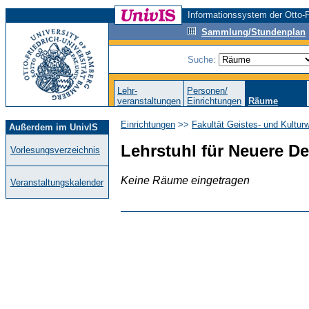
Informationssystem der Otto-F
Sammlung/Stundenplan
Suche:
Lehr-
Personen/
veranstaltungen
Einrichtungen
Räume
Einrichtungen
>>
Fakultät Geistes- und Kultur
Außerdem im UnivIS
Lehrstuhl für Neuere De
Vorlesungsverzeichnis
Keine Räume eingetragen
Veranstaltungskalender