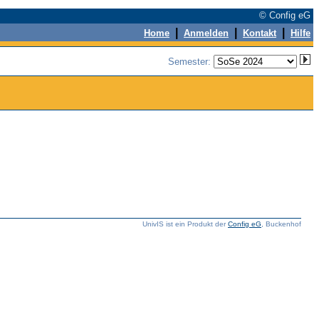
© Config eG
|
|
|
Home
Anmelden
Kontakt
Hilfe
Semester:
UnivIS ist ein Produkt der
Config eG
, Buckenhof