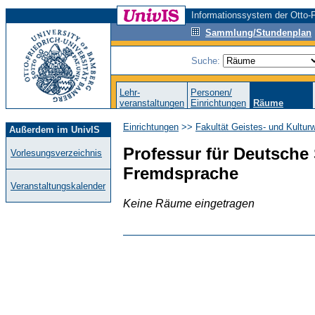
Informationssystem der Otto-F
Sammlung/Stundenplan
Suche:
Lehr-
Personen/
veranstaltungen
Einrichtungen
Räume
Einrichtungen
>>
Fakultät Geistes- und Kultur
Außerdem im UnivIS
Professur für Deutsche
Vorlesungsverzeichnis
Fremdsprache
Veranstaltungskalender
Keine Räume eingetragen