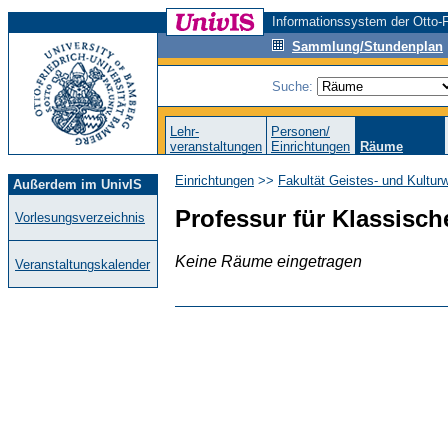
Informationssystem der Otto-F
Sammlung/Stundenplan
Suche:
Lehr-
Personen/
veranstaltungen
Einrichtungen
Räume
Einrichtungen
>>
Fakultät Geistes- und Kultur
Außerdem im UnivIS
Professur für Klassisch
Vorlesungsverzeichnis
Keine Räume eingetragen
Veranstaltungskalender