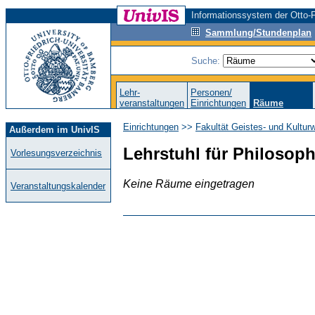
Informationssystem der Otto-F
Sammlung/Stundenplan
Suche:
Lehr-
Personen/
veranstaltungen
Einrichtungen
Räume
Einrichtungen
>>
Fakultät Geistes- und Kultur
Außerdem im UnivIS
Lehrstuhl für Philosophi
Vorlesungsverzeichnis
Keine Räume eingetragen
Veranstaltungskalender