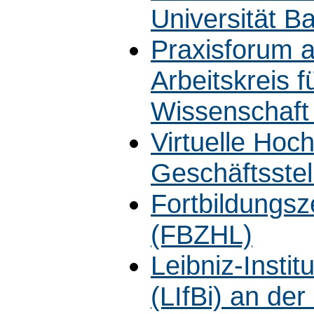
Universität B
Praxisforum a
Arbeitskreis f
Wissenschaft 
Virtuelle Hoc
Geschäftsstel
Fortbildungs
(FBZHL)
Leibniz-Instit
(LIfBi) an de