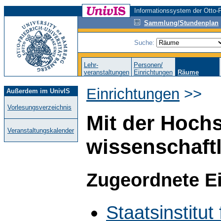
Informationssystem der Otto-F
Sammlung/Stundenplan
Suche:
Lehr-
Personen/
veranstaltungen
Einrichtungen
Räume
Einrichtungen
>>
Außerdem im UnivIS
Vorlesungsverzeichnis
Mit der Hoch
Veranstaltungskalender
wissenschaft
Zugeordnete E
Staatsinstitut