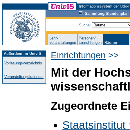
Informationssystem der Otto-F
Sammlung/Stundenplan
Suche:
Lehr-
Personen/
veranstaltungen
Einrichtungen
Räume
Einrichtungen
>>
Außerdem im UnivIS
Vorlesungsverzeichnis
Mit der Hoch
Veranstaltungskalender
wissenschaft
Zugeordnete E
Staatsinstitut