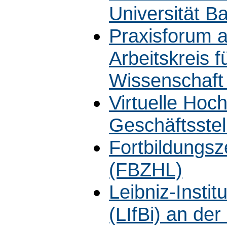
Universität B
Praxisforum a
Arbeitskreis f
Wissenschaft 
Virtuelle Hoc
Geschäftsstel
Fortbildungs
(FBZHL)
Leibniz-Instit
(LIfBi) an de