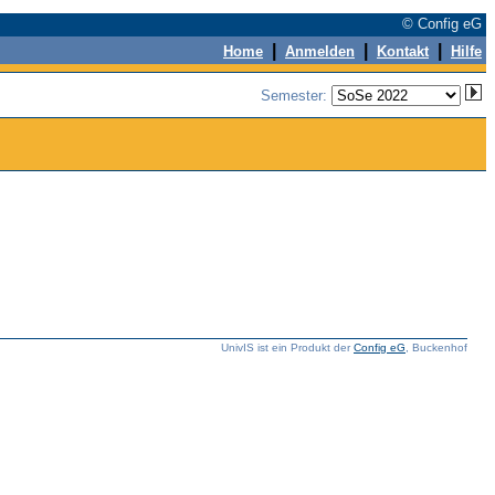
© Config eG
|
|
|
Home
Anmelden
Kontakt
Hilfe
Semester:
UnivIS ist ein Produkt der
Config eG
, Buckenhof