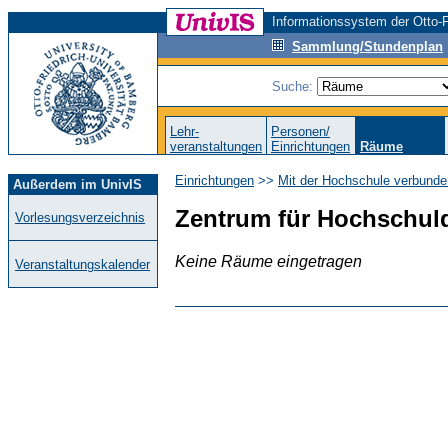
Informationssystem der Otto-F
Sammlung/Stundenplan
Suche:
Lehr-
Personen/
veranstaltungen
Einrichtungen
Räume
Einrichtungen
>>
Mit der Hochschule verbunde
Außerdem im UnivIS
Zentrum für Hochschuld
Vorlesungsverzeichnis
Keine Räume eingetragen
Veranstaltungskalender