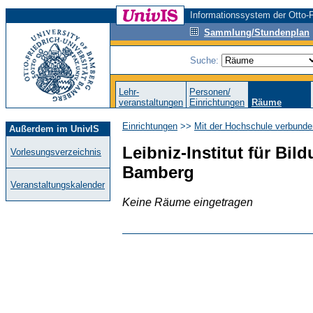
Informationssystem der Otto-F
Sammlung/Stundenplan
Suche:
Lehr-
Personen/
veranstaltungen
Einrichtungen
Räume
Einrichtungen
>>
Mit der Hochschule verbunde
Außerdem im UnivIS
Leibniz-Institut für Bild
Vorlesungsverzeichnis
Bamberg
Veranstaltungskalender
Keine Räume eingetragen