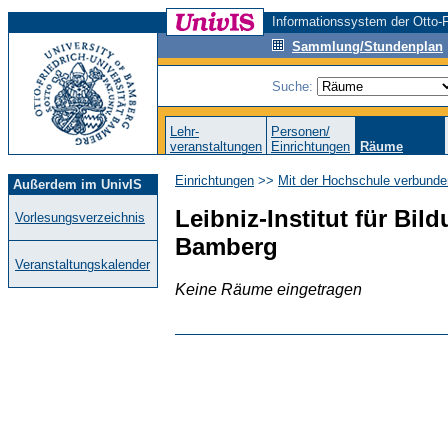
Informationssystem der Otto-F
Sammlung/Stundenplan
Suche:
Lehr-
Personen/
veranstaltungen
Einrichtungen
Räume
Einrichtungen
>>
Mit der Hochschule verbunde
Außerdem im UnivIS
Leibniz-Institut für Bild
Vorlesungsverzeichnis
Bamberg
Veranstaltungskalender
Keine Räume eingetragen