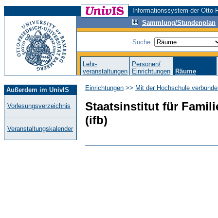
Informationssystem der Otto-F
Sammlung/Stundenplan
Suche:
Lehr-
Personen/
veranstaltungen
Einrichtungen
Räume
Einrichtungen
>>
Mit der Hochschule verbunde
Außerdem im UnivIS
Staatsinstitut für Fami
Vorlesungsverzeichnis
(ifb)
Veranstaltungskalender