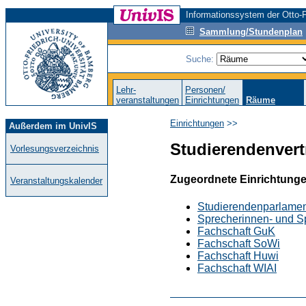
Informationssystem der Otto-F
Sammlung/Stundenplan
Suche:
Lehr-
Personen/
veranstaltungen
Einrichtungen
Räume
Einrichtungen
>>
Außerdem im UnivIS
Studierendenvert
Vorlesungsverzeichnis
Zugeordnete Einrichtung
Veranstaltungskalender
Studierendenparlame
Sprecherinnen- und S
Fachschaft GuK
Fachschaft SoWi
Fachschaft Huwi
Fachschaft WIAI