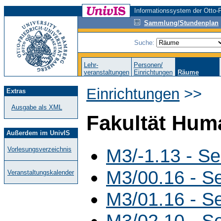
Informationssystem der Otto-F
Sammlung/Stundenplan
Suche:
Lehr-
Personen/
veranstaltungen
Einrichtungen
Räume
Einrichtungen
>>
Extras
Ausgabe als XML
Fakultät Hum
Außerdem im UnivIS
M3/-1.13 - S
Vorlesungsverzeichnis
M3/00.16 - S
Veranstaltungskalender
M3/01.16 - S
M3/02.10 - S