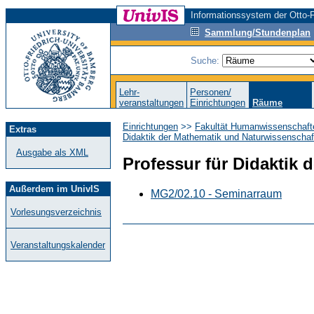
Informationssystem der Otto-F
Sammlung/Stundenplan
Suche:
Lehr-
Personen/
veranstaltungen
Einrichtungen
Räume
Einrichtungen
>>
Fakultät Humanwissenschaft
Extras
Didaktik der Mathematik und Naturwissenschaf
Ausgabe als XML
Professur für Didaktik 
Außerdem im UnivIS
MG2/02.10 - Seminarraum
Vorlesungsverzeichnis
Veranstaltungskalender