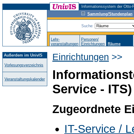
Informationssystem der Otto-F
Sammlung/Stundenplan
Suche:
Lehr-
Personen/
veranstaltungen
Einrichtungen
Räume
Einrichtungen
>>
Außerdem im UnivIS
Vorlesungsverzeichnis
Informationst
Veranstaltungskalender
Service - ITS)
Zugeordnete E
IT-Service / L