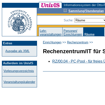
Informationssystem der Otto-F
Sammlung/Stundenplan
Suche:
Lehr-
Personen/
veranstaltungen
Einrichtungen
Räume
Einrichtungen
>>
Rechenzentrum
>>
Extras
Rechenzentrum/IT für S
Ausgabe als XML
RZ/00.04 - PC-Pool - für freies
Außerdem im UnivIS
Vorlesungsverzeichnis
Veranstaltungskalender