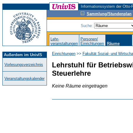
Informationssystem der Otto-F
Sammlung/Stundenplan
Suche:
Lehr-
Personen/
veranstaltungen
Einrichtungen
Räume
Einrichtungen
>>
Fakultät Sozial- und Wirtsch
Außerdem im UnivIS
Lehrstuhl für Betriebswi
Vorlesungsverzeichnis
Steuerlehre
Veranstaltungskalender
Keine Räume eingetragen