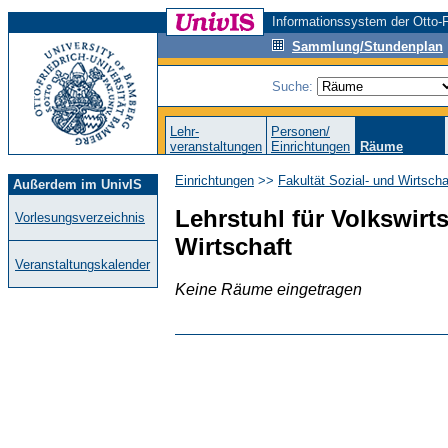
Informationssystem der Otto-F
Sammlung/Stundenplan
Suche:
Lehr-
Personen/
veranstaltungen
Einrichtungen
Räume
Einrichtungen
>>
Fakultät Sozial- und Wirtsch
Außerdem im UnivIS
Lehrstuhl für Volkswirts
Vorlesungsverzeichnis
Wirtschaft
Veranstaltungskalender
Keine Räume eingetragen