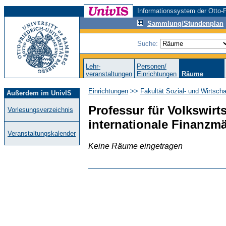
Informationssystem der Otto-F
Sammlung/Stundenplan
Suche:
Lehr-
Personen/
veranstaltungen
Einrichtungen
Räume
Einrichtungen
>>
Fakultät Sozial- und Wirtsch
Außerdem im UnivIS
Professur für Volkswir
Vorlesungsverzeichnis
internationale Finanzmä
Veranstaltungskalender
Keine Räume eingetragen