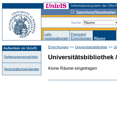
Informationssystem der Otto-F
Sammlung/Stundenplan
Suche:
Lehr-
Personen/
veranstaltungen
Einrichtungen
Räume
Einrichtungen
>>
Universitätsbibliothek
>>
Un
Außerdem im UnivIS
Universitätsbibliothek 
Vorlesungsverzeichnis
Keine Räume eingetragen
Veranstaltungskalender