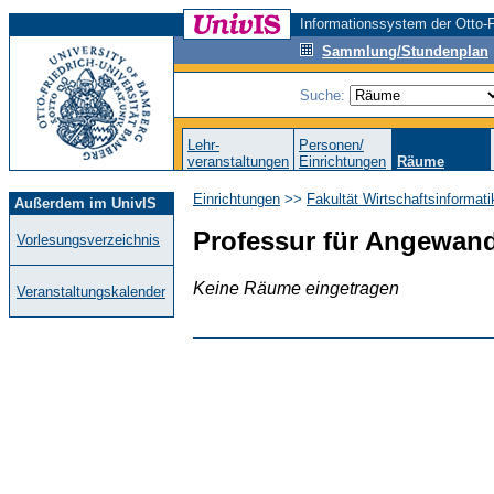
Informationssystem der Otto-F
Sammlung/Stundenplan
Suche:
Lehr-
Personen/
veranstaltungen
Einrichtungen
Räume
Einrichtungen
>>
Fakultät Wirtschaftsinformat
Außerdem im UnivIS
Professur für Angewand
Vorlesungsverzeichnis
Keine Räume eingetragen
Veranstaltungskalender