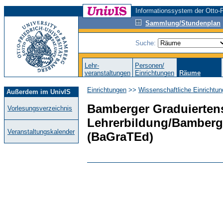
Informationssystem der Otto-F
Sammlung/Stundenplan
Suche:
Lehr-
Personen/
veranstaltungen
Einrichtungen
Räume
Einrichtungen
>>
Wissenschaftliche Einrichtun
Außerdem im UnivIS
Bamberger Graduiertens
Vorlesungsverzeichnis
Lehrerbildung/Bamberg
Veranstaltungskalender
(BaGraTEd)