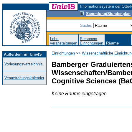
Informationssystem der Otto-F
Sammlung/Stundenplan
Suche:
Lehr-
Personen/
veranstaltungen
Einrichtungen
Räume
Einrichtungen
>>
Wissenschaftliche Einrichtun
Außerdem im UnivIS
Bamberger Graduiertens
Vorlesungsverzeichnis
Wissenschaften/Bamberg
Veranstaltungskalender
Cognitive Sciences (B
Keine Räume eingetragen