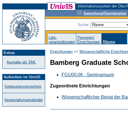
Informationssystem der Otto-F
Sammlung/Stundenplan
Suche:
Lehr-
Personen/
veranstaltungen
Einrichtungen
Räume
Einrichtungen
>>
Wissenschaftliche Einrichtun
Extras
Bamberg Graduate Scho
Ausgabe als XML
FG1/00.06 - Seminarraum
Außerdem im UnivIS
Zugeordnete Einrichtungen
Vorlesungsverzeichnis
Wissenschaftlicher Beirat der 
Veranstaltungskalender