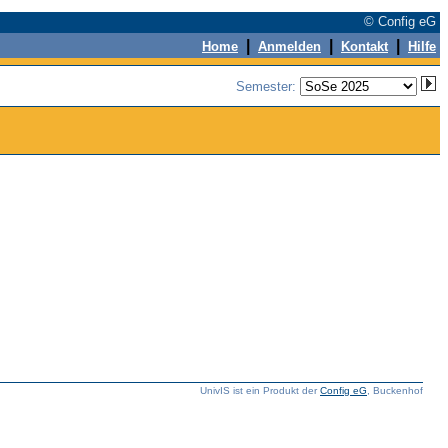
© Config eG
|
|
|
Home
Anmelden
Kontakt
Hilfe
Semester:
UnivIS ist ein Produkt der
Config eG
, Buckenhof