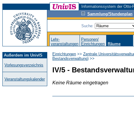
Informationssystem der Otto-F
Sammlung/Stundenplan
Suche:
Lehr-
Personen/
veranstaltungen
Einrichtungen
Räume
Einrichtungen
>>
Zentrale Universitätsverwalt
Außerdem im UnivIS
Bestandsverwaltung)
>>
Vorlesungsverzeichnis
IV/5 - Bestandsverwalt
Veranstaltungskalender
Keine Räume eingetragen