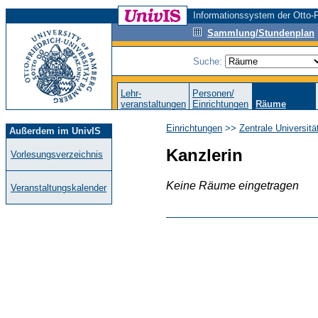
Informationssystem der Otto-F
Sammlung/Stundenplan
Suche:
Lehr-
Personen/
veranstaltungen
Einrichtungen
Räume
Einrichtungen
>>
Zentrale Universit
Außerdem im UnivIS
Kanzlerin
Vorlesungsverzeichnis
Keine Räume eingetragen
Veranstaltungskalender