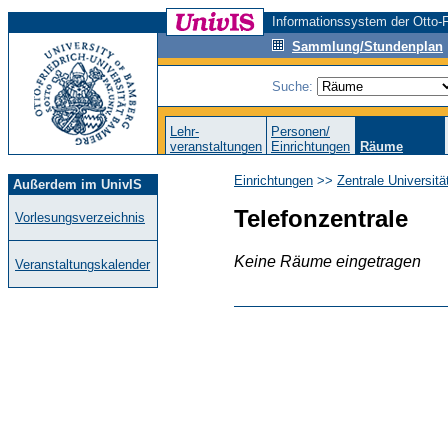
Informationssystem der Otto-F
Sammlung/Stundenplan
Suche:
Lehr-
Personen/
veranstaltungen
Einrichtungen
Räume
Einrichtungen
>>
Zentrale Universit
Außerdem im UnivIS
Telefonzentrale
Vorlesungsverzeichnis
Keine Räume eingetragen
Veranstaltungskalender