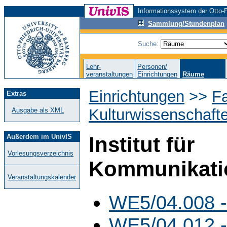
Informationssystem der Otto-F
Sammlung/Stundenplan
Suche:
Lehr-
Personen/
veranstaltungen
Einrichtungen
Räume
Einrichtungen
>>
Fa
Extras
Kulturwissenschaft
Ausgabe als XML
Außerdem im UnivIS
Institut für
Vorlesungsverzeichnis
Kommunikati
Veranstaltungskalender
WE5/04.008 -
WE5/04.012 -