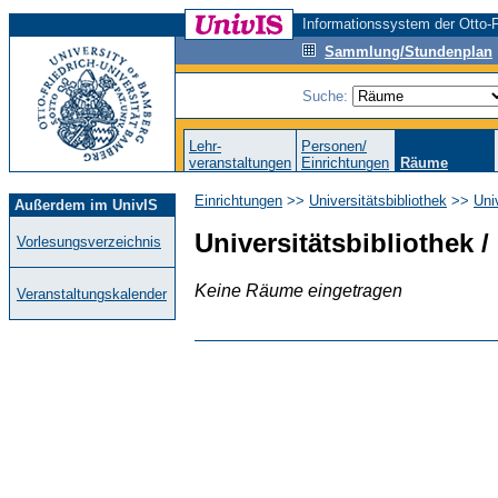
Informationssystem der Otto-F
Sammlung/Stundenplan
Suche:
Lehr-
Personen/
veranstaltungen
Einrichtungen
Räume
Einrichtungen
>>
Universitätsbibliothek
>>
Uni
Außerdem im UnivIS
Universitätsbibliothek /
Vorlesungsverzeichnis
Keine Räume eingetragen
Veranstaltungskalender