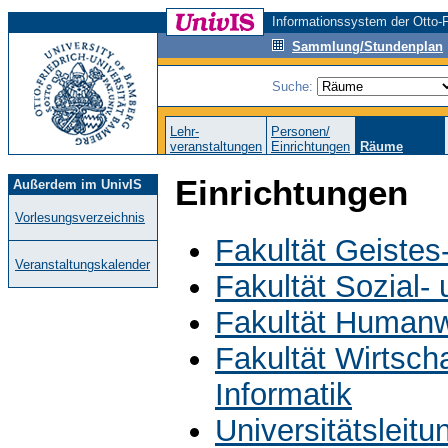
Informationssystem der Otto-F
Sammlung/Stundenplan
Suche:
Lehr-
Personen/
veranstaltungen
Einrichtungen
Räume
Einrichtungen
Außerdem im UnivIS
Vorlesungsverzeichnis
Fakultät Geistes
Veranstaltungskalender
Fakultät Sozial-
Fakultät Humanw
Fakultät Wirtsch
Informatik
Universitätsleit